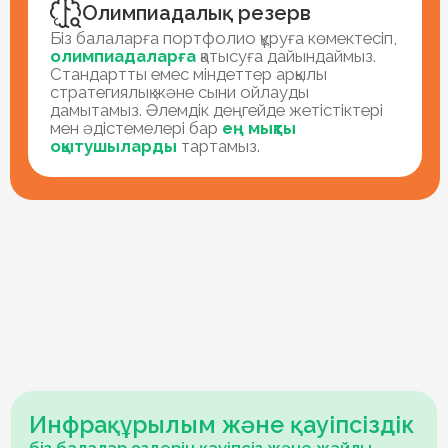
Дамыған инфрақұрылым
Жарты гектар жасыл аумақ, жеке теннис
корты, табиғи газондағы футбол алаңы,
заманауи сыныптар мен жабдықтар.
Әр сыныпта 16 адамға дейін
Әр бала мұғалімнің көп уақыты мен назарын
алады. Сабақтар
заманауи әдістемелер
бойынша
өтеді, соның арқасында оқушылар
оқу процесіне барынша тартылады.