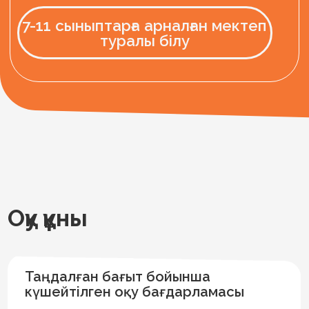
Дәл қазір өтінім
қалдырыңыз
Сіздің балаңызға лайық оқу бағдарламасын таңдауға
көмектесеміз,
Есіміңіз
Телефон нөміріңіз
Оқу тілін таңдаңыз
Қазақша