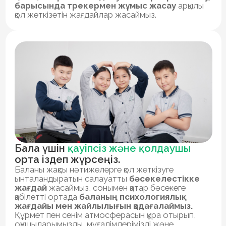
қатысады.
Оқытушылар құрамы
Асан Жолдасов
Мектептің негізін қалаушы
“
"Пифагор білім беретін орта
ғана емес. Біздің
мақсатымыз - сізбен
бірлесе отырып, баланың
жақсы болашағын
қалыптастыру. Қолдау,
бағыт-бағдар беру,
шабыттандыру және
Pifagor
фокусты сақтауға