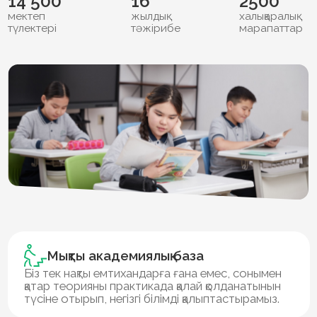
Мықты академиялық база
Біз тек нақты емтихандарға ғана емес, сонымен
қатар теорияны практикада қалай қолданатынын
түсіне отырып, негізгі білімді қалыптастырамыз.
Әлеуетті дамыту
Біз балалардың әлеуетін 100% толық ашуға
жұмыс істейміз. Даму бағытын анықтауға
көмектесіп, жеке мақсаттары мен табысқа жетуін
қолдаймыз.
Сыни тұрғысынан ойлау
Балаларды сыни ойлау мен өз бетінше оқу