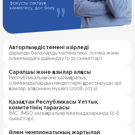
Senior-ҚБТУ-дағы дәріскер
2011-2016