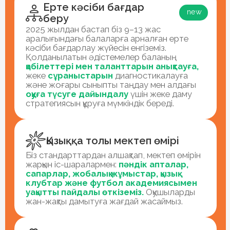
стратегиялық және сыни ойлауды
дамытамыз. Әлемдік деңгейде жетістіктері
мен әдістемелері бар
ең мықты
оқытушыларды
тартамыз.
Инфрақұрылым және қауіпсіздік
біз балалар өздерін қауіпсіз және жайлы
сезінетін барлық жағдайларды жасадық
Қорғалатын аумақ
Face ID бар жабық қорғалатын аймақ. Сіздің
балаңыздың
қауіпсіздігі
басымдыққа ие.