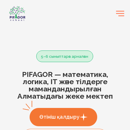
5–6 сыныптарға арналған
PIFAGOR — математика,
логика, IT және тілдерге
мамандандырылған
Алматыдағы жеке мектеп
Өтініш қалдыру
7–11 сыныптарына арналған
мектеп туралы білу