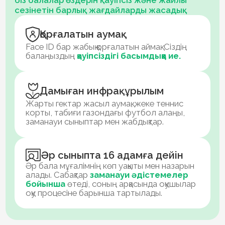
Маман кеңесін алу
Біздің мектеп тамаша
таңдау, егер де сіз:
Pifagor мектебінің құндылықтары