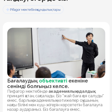
Оқуды ғана емес,
жан-жақты дамуды
бағаласаңыз.
Біз әрбір оқушының талантты екеніне сенеміз.
Оқушылар өздерінің
мықты жақтарын тек оқу
пәндері арқылы ғана емес, жеке мақсаттар
қойып, оларға жеке даму жоспарлары мен оқу
барысында трекермен жұмыс жасау
арқылы
қол жеткізетін жағдайлар жасаймыз.
Бала үшін
қауіпсіз және қолдаушы
орта іздеп жүрсеңіз.
Баланы жақсы нәтижелерге қол жеткізуге
ынталандыратын салауатты
бәсекелестікке