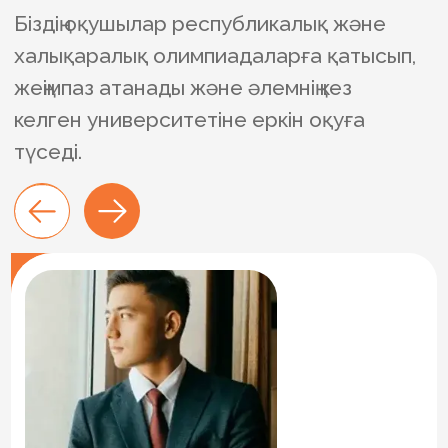
Оқушы тест тапсырады, нәтижесіне сәйкес
оқуға қабылдау туралы шешім қабылданады.
3
Сыныпқа қабылдау
Тест нәтижесі оқушының мектептегі орнын
айқындайды. Егер оқушы емтиханнан сәтті
өтіп, сыныпта бос орындар болса, ол бірден
сыныпқа қабылданады.
4
Келісімшартқа қол қою
және төлем жасау
Оқуға қабылдау расталғаннан кейін
келісімшартқа қол қойылады да, оқу процесі
басталады.
5
Онбординг және
Пифагор жүйесіне енгізу
Жаңа мектепке жайлы бейімделу үшін 30
күндік адаптациялық жүйе қарастырылған.