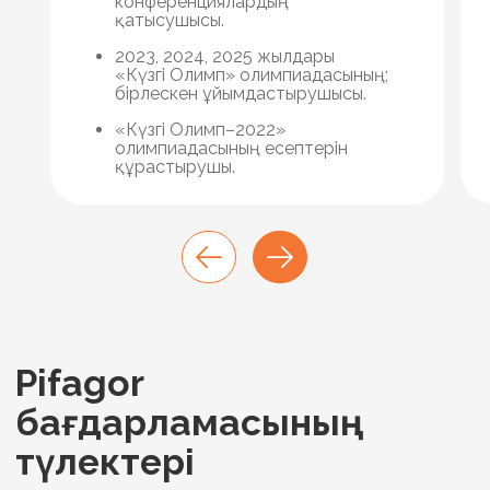
конференциялардың
қатысушысы.
2023, 2024, 2025 жылдары
«Күзгі Олимп» олимпиадасының;
бірлескен ұйымдастырушысы.
«Күзгі Олимп–2022»
олимпиадасының есептерін
құрастырушы.
Оқуға түсу кезеңдері
1
Қабылдау емтиханына тіркелу
Сіз сайт арқылы немесе WhatsApp-та өтінім
қалдырасыз, менеджер тіркеуден өткізеді,
содан кейін белгіленген күні балаңызбен
бірге мектепке келесіз.
2
Қабылдау емтиханы тест
форматында өтеді
Емтихан математика, логика және ағылшын
тілі пәндерін қамтиды.