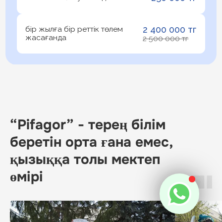
“Pifagor” - терең білім
беретін орта ғана емес,
қызыққа толы мектеп
өмірі