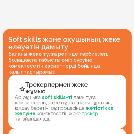
беру
2025 жылдан бастап біз 9–13 жас
аралығындағы балаларға арналған ерте
кәсіби бағдарлау жүйесін енгіземіз.
Қолданылатын әдістемелер баланың
қабілеттері мен таланттарын анықтауға,
жеке
сұраныстарын
диагностикалауға
және жоғары сыныпты таңдау мен алдағы
оқуға түсуге дайындалу
үшін жеке даму
стратегиясын құруға мүмкіндік береді.
Қызыққа толы мектеп өмірі
Біз стандарттардан алшақтап, мектеп өмірін
жарқын іс-шаралармен:
пәндік апталар,
сапарлар, жобалық жұмыстар, қызық
клубтар және футбол академиясымен
уақытты пайдалы өткіземіз.
Оқушыларды
жан-жақты дамытуға жағдай жасаймыз.
Олимпиадалық резерв
Біз балаларға портфолио құруға көмектесіп,
олимпиадаларға
қатысуға дайындаймыз.
Стандартты емес міндеттер арқылы