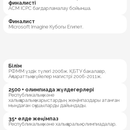
2026–2027 оқу жылына
5-6 сыныптарға
қабылдау
Емтихан қалай өтетіні туралы
толық ақпарат алу үшін - өтінім
қалдырыңыз
Өтінім қалдыру
7-11 сыныптарға арналған мектеп
туралы білу