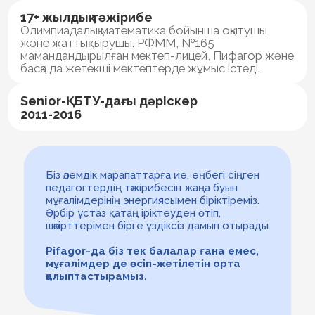
Біз әлемдік марапаттарға ие, еңбегі сіңген
педагогтердің тәжірибесін жаңа буын
мұғалімдерінің энергиясымен біріктіреміз.
Біз әлемдік марапаттарға ие, еңбегі сіңген
педагогтердің тәжірибесін жаңа буын
Әрбір ұстаз қатаң іріктеуден өтіп,
мұғалімдерінің энергиясымен біріктіреміз.
шәкірттерімен бірге үздіксіз дамып отырады.
Әрбір ұстаз қатаң іріктеуден өтіп,
шәкірттерімен бірге үздіксіз дамып отырады.
Pifagor-да біз тек балалар ғана емес,
мұғалімдер де өсіп-жетілетін орта
Pifagor-да біз тек балалар ғана емес,
мұғалімдер де өсіп-жетілетін орта
қалыптастырамыз.
қалыптастырамыз.