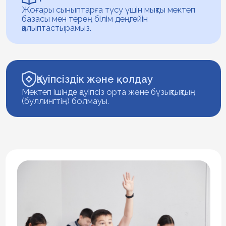
Қауіпсіздік және қолдау
Мектеп ішінде қауіпсіз орта және бұзықтықтың
(буллингтің) болмауы.
Неліктен Пифагор мектебі сіздің