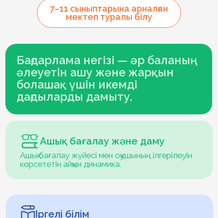
Бағдарлама негізі — әр баланың
әлеуетін ашу және жарқын
болашақ үшін икемді
дағдыларды дамыту.
Ашық бағалау және даму
Ашық бағалау жүйесі мен оқушының ілгерілеуін
көрсететін айқын динамика.
Іргелі білім
Жоғары сыныптарға түсу үшін мықты мектеп
базасы мен терең білім деңгейін
қалыптастырамыз.