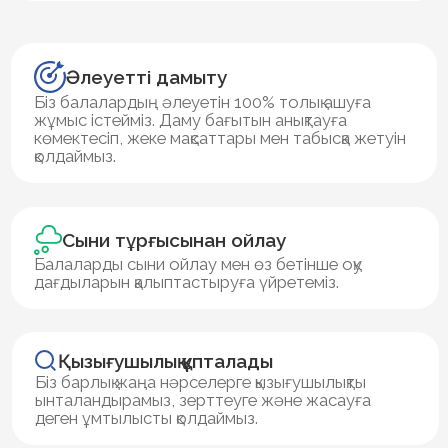
дағдыларын қалыптастыруға үйретеміз.
Қызығушылық құпталады
Біз барлық жаңа нәрселерге қызығушылықты
ынталандырамыз, зерттеуге және жасауға
деген ұмтылысты қолдаймыз.
Бәсекелестік арқылы мотивация
Баланы жақсы нәтижелерге ұмтылуға
ынталандыратын сау бәсекелестік жағдайын
құрамыз, сонымен қатар баланың психологиялық
жағдайын және ортадағы жайлылығын
қадағалаймыз.
Ата-аналарға қолдау
Ата-аналарға балаларымен дұрыс қарым-қатынас
жасауға, ынталандыруға және қолдау көрсетуге
көмектесеміз.