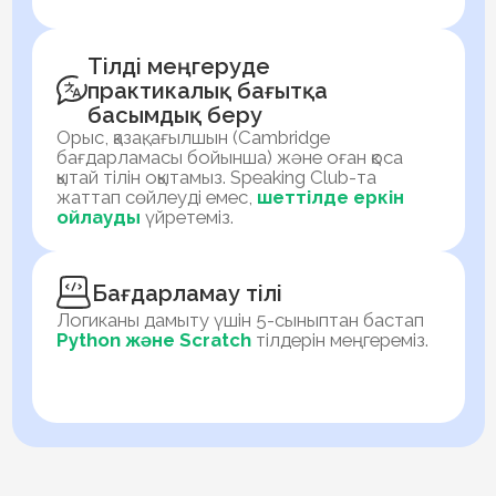
Soft skills және оқушының жеке
әлеуетін дамыту
баланы жеке тұлға ретінде тәрбиелеп,
болашақта табысты өмір сүруіне
көмектесетін қасиеттерді бойында
қалыптастырамыз
Трекерлермен жеке
жұмыс
Әр оқушыға
soft skills-ті
дамытуға
көмектесетін, жеке оқу жоспарын құратын,
қолдау беретін, оқу процесінде
жетістікке
жетуіне
көмектесетін жеке
трекер
тағайындалады.
Ерте кәсіби бағдар
new