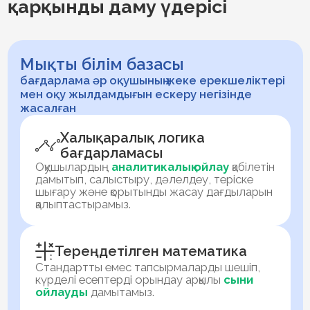
Стандартты емес тапсырмаларды шешіп,
күрделі есептерді орындау арқылы
сыни
ойлауды
дамытамыз.
Тілді меңгеруде
практикалық бағытқа
басымдық беру
Орыс, қазақ, ағылшын (Cambridge
бағдарламасы бойынша) және оған қоса
қытай тілін оқытамыз. Speaking Club-та
жаттап сөйлеуді емес,
шеттілде еркін
ойлауды
үйретеміз.
Бағдарламау тілі
Логиканы дамыту үшін 5-сыныптан бастап
Python және Scratch
тілдерін меңгереміз.