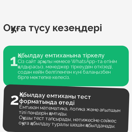
Оқу құны
Таңдалған бағыт бойынша
күшейтілген оқу бағдарламасы
Ерте кәсіби бағдар
Трекермен жеке жұмыс
бағдарламасы
Балаңыздың табысты
болашағы үшін