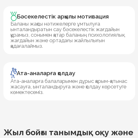
Жыл бойғы танымдық оқу және
қарқынды даму үдерісі
Мықты білім базасы
бағдарлама әр оқушының жеке ерекшеліктері
мен оқу жылдамдығын ескеру негізінде
жасалған
Халықаралық логика
бағдарламасы
Оқушылардың
аналитикалық ойлау
қабілетін
дамытып, салыстыру, дәлелдеу, теріске
шығару және қорытынды жасау дағдыларын
қалыптастырамыз.
Тереңдетілген математика