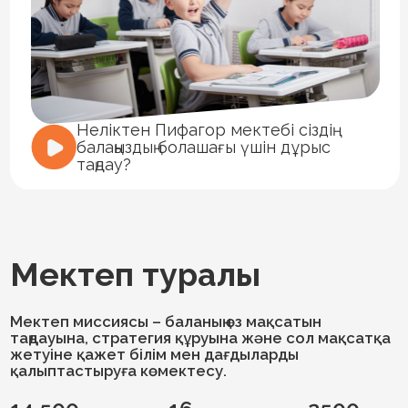
балаңыздың болашағы үшін дұрыс
таңдау?
Мектеп туралы
Мектеп миссиясы – баланың өз мақсатын
таңдауына, стратегия құруына және сол мақсатқа
жетуіне қажет білім мен дағдыларды
қалыптастыруға көмектесу.
14 500
16
2500
мектеп
жылдық
халықаралық
түлектері
тәжірибе
марапаттар