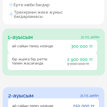
Орысша
Ағылшынша
Сынып:
5 сынып
6 сынып
7-11 сынып
Жіберу