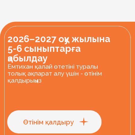
Құпиялылық саясаты
Лицензия
Лицензия қаз
Санитариялық-эпидемиологиялық қорытынды
Оқу шарты
Created by Dejavu Studio