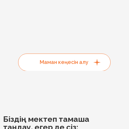
Бағалаудың
объективті
екеніне
сенімді болғыңыз келсе.
Пифагор мектебінде
академиялық адалдық
принципі қатаң сақталады. Біз "жай баға қоя салуды"
емес, барлық академиялық нәтижелер оқушының
нақты білімі мен күш-жігерін көрсететін бағалауға
назар аударамыз. Біз бағалауға емес,
материалды терең түсінуге, игеруге және
практикалық қолдануға басымдық беретін
мәдениетті қалыптастырамыз.
Академиялық
адалдық-сенімнің, ішкі жетілудің, өзіне және
айналасындағыларға құрмет көрсетудің негізі.