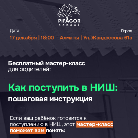
Дата
Город
17 декабря | 18:00
Алматы | Ул. Жандоссова 61а
Бесплатный мастер-класс
для родителей:
Как поступить в НИШ:
пошаговая инструкция
Если ваш ребёнок готовится к
поступлению в НИШ, этот
мастер-класс
поможет вам
понять:
точные требования,
структуру экзамена,
какие материалы нужны,